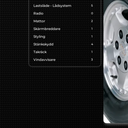
Lastsläde - Lådsystem
5
Radio
0
Mattor
2
Skärmbreddare
1
Styling
1
Stänkskydd
4
Takräck
1
Vindavvisare
3