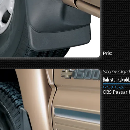
Pris:
Stänksky
Bak stänkskydd
F-150 15-20
OBS Passar 