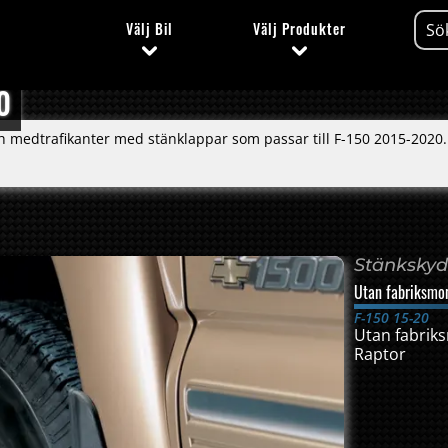
Välj
Bil
Välj
Produkter
0
och medtrafikanter med stänklappar som passar till F-150 2015-2020.
Stänksky
Utan fabriksmo
F-150 15-20
Utan fabrik
Raptor