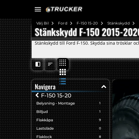
Välj Bil
Ford
F-150 15-20
Stänkskydd
Stänkskydd F-150 2015-202
Stänkskydd till Ford F-150. Skydda sina trösklar 
Navigera
F-150 15-20
Belysning - Montage
1
Billjud
1
Flakkåpa
9
Lastsläde
0
Flaklock
8