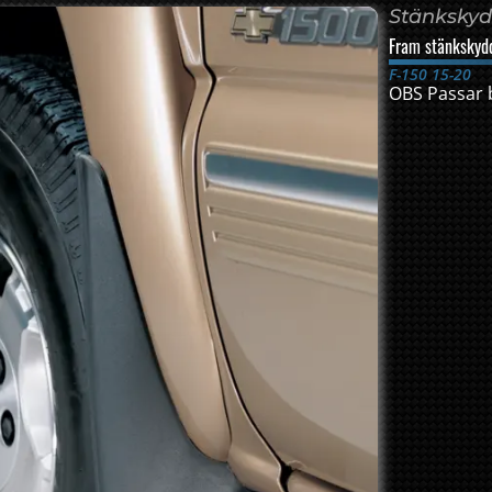
Stänksky
Fram stänkskyd
F-150 15-20
OBS Passar 