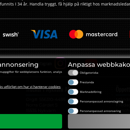
funnits I 34 år. Handla tryggt, få hjälp på riktigt hos marknadsled
Instagram
Youtube
annonsering
Anpassa webbkako
nuppgifter för webbplatsens funktion, analys
Obligatoriska
Prestanda
äs utförligt om hur vi hanterar cookies
Trucker i Nykvarn AB
Öppett
Marknadsföring
Org#: ‍556310-4495
Måndag
Personanpassad annonslagring
Norra Gärdet 5
Fredag
15535 Nykvarn
Lunch: 
Personanpassad annonsering
08-55248599
info@trucker.se