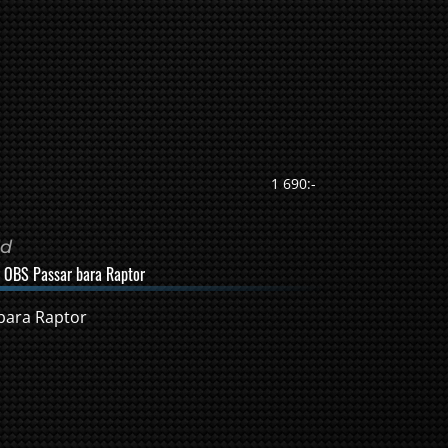
1 690:-
dd
. OBS Passar bara Raptor
bara Raptor