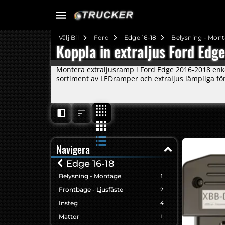
Välj Bil
Ford
Edge 16-18
Belysning - Mon
Koppla in extraljus Ford Ed
Montera extraljusramp i Ford Edge 2016-2018 enke
sortiment av LEDramper och extraljus lämpliga fö
Navigera
Edge 16-18
Belysning - Montage
1
Frontbåge - Ljusfäste
2
Insteg
4
Mattor
1