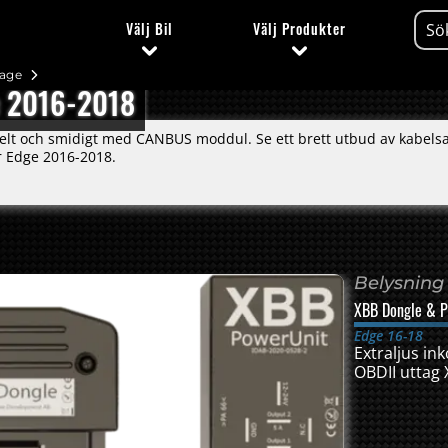
Välj
Bil
Välj
Produkter
tage
ge 2016-2018
lt och smidigt med CANBUS moddul. Se ett brett utbud av kabelsat
r Edge 2016-2018.
Belysning
XBB Dongle & P
Edge 16-18
Extraljus in
OBDII uttag