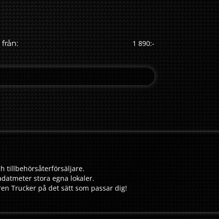
 från:
1 890:-
h tillbehörsåterförsäljare.
adatmeter stora egna lokaler.
aren Trucker på det sätt som passar dig!