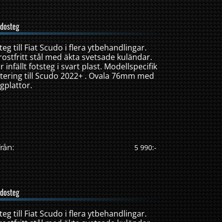
idosteg
g till Fiat Scudo i flera ytbehandlingar.
ostfritt stål med äkta svetsade kuländar.
 infällt fotsteg i svart plast. Modellspecifik
tering till Scudo 2022+ . Ovala 76mm med
gplattor.
rån:
5 990:-
idosteg
g till Fiat Scudo i flera ytbehandlingar.