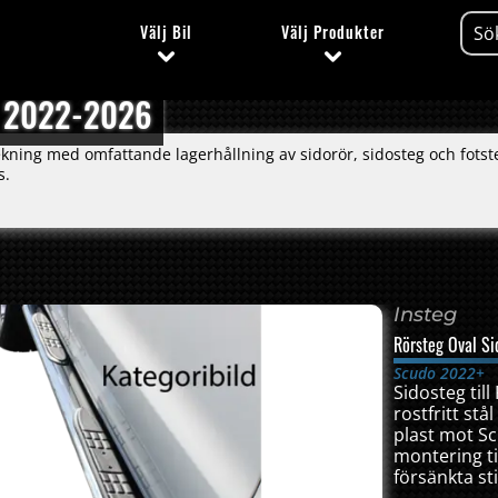
Välj
Bil
Välj
Produkter
 | 2022-2026
ekning med omfattande lagerhållning av sidorör, sidosteg och fotste
s.
Insteg
Rörsteg Oval Si
Scudo 2022+
Sidosteg till
rostfritt st
plast mot Sc
montering t
försänkta sti