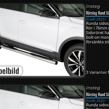
Insteg
Rörsteg Rund S
Scudo 2022+
Runda sidoste
Rör i 76mm r
Sidoröret har
bolt-on mon
försänkta sti
3 Varianter f
Insteg
Rörsteg Rund S
Scudo 2022+
Runda sidoste