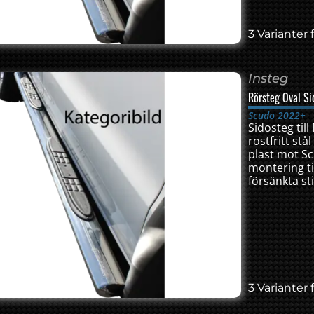
3 Varianter f
Insteg
Rörsteg Oval Si
Scudo 2022+
Sidosteg till
rostfritt st
plast mot Sc
montering t
försänkta sti
3 Varianter f