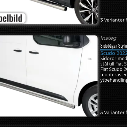
3 Varianter f
Insteg
Sidobågar Styl
Scudo 202
Sidorör med 
stål till Fi
Fiat Scudo 
monteras enk
ytbehandling
3 Varianter f