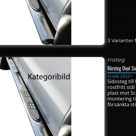
3 Varianter f
Insteg
Rörsteg Oval Si
Scudo 2022+
Sidosteg till
rostfritt st
plast mot Sc
montering t
försänkta sti