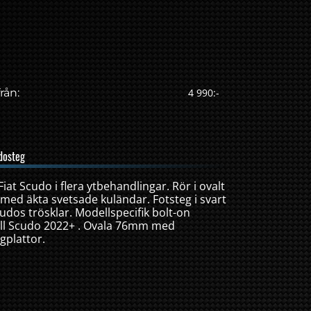
rån:
4 990:-
dosteg
 Fiat Scudo i flera ytbehandlingar. Rör i ovalt
ål med äkta svetsade kuländar. Fotsteg i svart
udos trösklar. Modellspecifik bolt-on
ill Scudo 2022+ . Ovala 76mm med
gplattor.