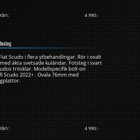
rån:
4 990:-
dosteg
 Fiat Scudo i flera ytbehandlingar. Rör i ovalt
ål med äkta svetsade kuländar. Fotsteg i svart
udos trösklar. Modellspecifik bolt-on
ill Scudo 2022+ . Ovala 76mm med
gplattor.
rån:
4 990:-