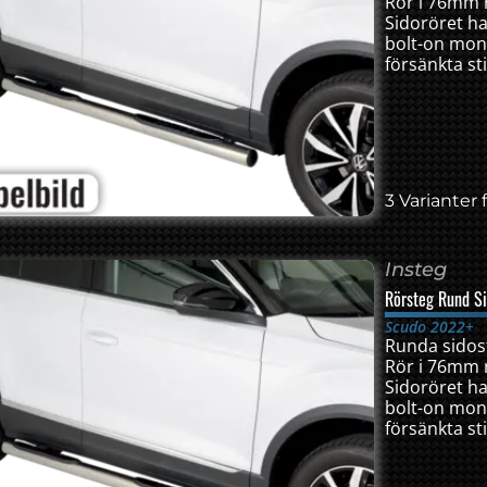
Rör i 76mm r
Sidoröret har
bolt-on mon
försänkta sti
3 Varianter f
Insteg
Rörsteg Rund S
Scudo 2022+
Runda sidoste
Rör i 76mm r
Sidoröret har
bolt-on mon
försänkta sti