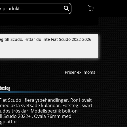
g till Scudo. Hittar du inte Fiat Scudo 2022-2026
Priser ex. moms
dosteg
 Fiat Scudo i flera ytbehandlingar. Rör i ovalt
ål med äkta svetsade kuländar. Fotsteg i svart
udos trösklar. Modellspecifik bolt-on
ill Scudo 2022+ . Ovala 76mm med
gplattor.