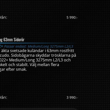
rån:
5 990:-
ing 63mm Sidorör
2+
Passar endast: Medium/Long 3275mm L2/L3
äkta svetsade kuländar i 63mm rostfritt
at Scudo. Sidobågarna skyddar trösklarna på
2022+ Medium/Long 3275mm L2/L3 och
elt och stabilt. Välj mellan flera
ar efter smak.
rån:
3 990:-