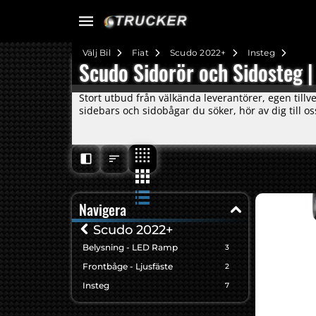
Välj Bil
Fiat
Scudo 2022+
Insteg
Scudo Sidorör och Sidosteg
Stort utbud från välkända leverantörer, egen tillv
sidebars och sidobågar du söker, hör av dig till os
Navigera
Scudo 2022+
Belysning - LED Ramp
3
Frontbåge - Ljusfäste
2
Insteg
7