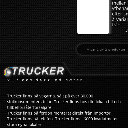
mellan 
ytbeha
efter s
3 Varia
från:
3
Visar
2
av
2
produkter
även
Vi finns
på nätet...
Trucker finns på vägarna, sålt på över 30.000
slutkonsumenters bilar. Trucker finns hos din lokala bil och
tillbehörsåterförsäljare.
Trucker finns på fordon monterat direkt från importör.
Trucker finns på telefon. Trucker finns i 6000 kvadatmeter
stora egna lokaler.