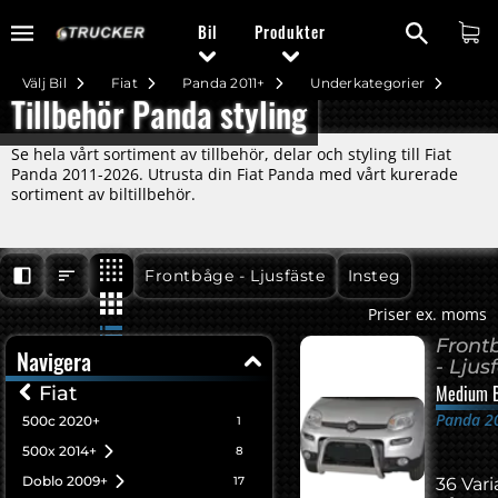
Bil
Produkter
Välj Bil
Fiat
Panda 2011+
Underkategorier
Tillbehör Panda styling
Se hela vårt sortiment av tillbehör, delar och styling till Fiat
Panda 2011-2026. Utrusta din Fiat Panda med vårt kurerade
sortiment av biltillbehör.
Panda 2011+
Panda 2011+
Frontbåge - Ljusfäste
Insteg
Priser ex. moms
Front
Navigera
- Ljus
Medium B
Fiat
Panda 2
500c 2020+
1
500x 2014+
8
Doblo 2009+
17
36 Vari