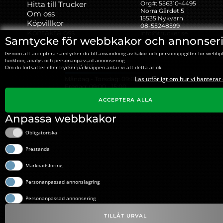
Hitta till Trucker
Org#: ‍556310-4495
Norra Gärdet 5
Om oss
15535 Nykvarn
Köpvillkor
08-55248599
Kontakta oss
info@trucker.se
Samtycke för webbkakor och annonser
Kakor
Genom att acceptera samtycker du till användning av kakor och personuppgifter för webbp
funktion, analys och personanpassad annonsering
Öppettider
Om du fortsätter eller trycker på knappen antar vi att detta är ok.
Läs utförligt om hur vi hanterar
Måndag - Torsdag: 09:00 - 17:00
Fredag: 09:00 - 15:00
Lunch: 12:00 - 13:15
ACCEPTERA ALLA
Anpassa webbkakor
Obligatoriska
Prestanda
Marknadsföring
Personanpassad annonslagring
Personanpassad annonsering
TILLÅT URVAL