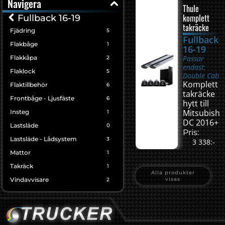
Navigera
Thule
komplett
Fullback 16-19
takräcke
Fjädring
5
Fullback
Flakbåge
1
16-19
Flakkåpa
Passar
2
endast:
Flaklock
5
Double Cab
Komplett
Flaktillbehör
6
takräcke
Frontbåge - Ljusfäste
6
hytt till
Mitsubishi
Insteg
1
DC 2016+
Lastsläde
0
Pris:
Lastsläde - Lådsystem
3
3 338:-
Mattor
1
Takräck
1
Alla produkter
Vindavvisare
visas
2