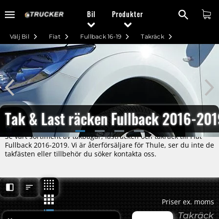
Bil
Produkter
Välj Bil
Fiat
Fullback 16-19
Takräck
Tak & Last räcken Fullback 2016-20
Se vårt sortiment av takbågar, lasträcken och takräck till Fiat
Fullback 2016-2019. Vi är återförsäljare för Thule, ser du inte de
takfästen eller tillbehör du söker kontakta oss.
Priser ex. moms
Takräck