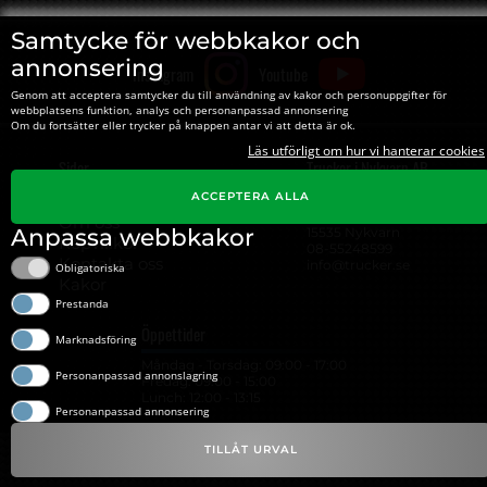
Samtycke för webbkakor och
annonsering
Instagram
Youtube
Genom att acceptera samtycker du till användning av kakor och personuppgifter för
webbplatsens funktion, analys och personanpassad annonsering
Om du fortsätter eller trycker på knappen antar vi att detta är ok.
Läs utförligt om hur vi hanterar cookies
Sidor
Trucker i Nykvarn AB
ACCEPTERA ALLA
Hitta till Trucker
Org#: ‍556310-4495
Norra Gärdet 5
Om oss
Anpassa webbkakor
15535 Nykvarn
Köpvillkor
08-55248599
Kontakta oss
info@trucker.se
Obligatoriska
Kakor
Prestanda
Öppettider
Marknadsföring
Måndag - Torsdag: 09:00 - 17:00
Personanpassad annonslagring
Fredag: 09:00 - 15:00
Lunch: 12:00 - 13:15
Personanpassad annonsering
TILLÅT URVAL