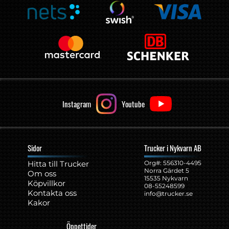
Instagram
Youtube
Sidor
Trucker i Nykvarn AB
Hitta till Trucker
Org#: ‍556310-4495
Norra Gärdet 5
Om oss
15535 Nykvarn
Köpvillkor
08-55248599
Kontakta oss
info@trucker.se
Kakor
Öppettider