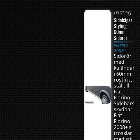
Insteg
Sidobågar
Styling
60mm
Sidorör
Fiorino
2008+
Sidorör
med
kuländar
i 60mm
rostfritt
stål till
Fiat
Fiorino.
Sidebars
skyddar
Fiat
Fiorino
2008+ s
trösklar
med stil.