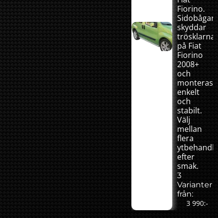
Fiorino.
Sidobågar
skyddar
trösklarna
på Fiat
Fiorino
2008+
och
monteras
enkelt
och
stabilt.
Välj
mellan
flera
ytbehandli
efter
smak.
3
Varianter
från:
3 990:-