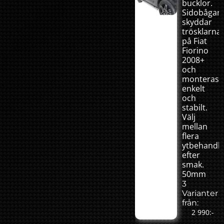
bucklor.
Sidobågar
skyddar
trösklarna
på Fiat
Fiorino
2008+
och
monteras
enkelt
och
stabilt.
Välj
mellan
flera
ytbehandli
efter
smak.
50mm
3
Varianter
från:
2 990:-