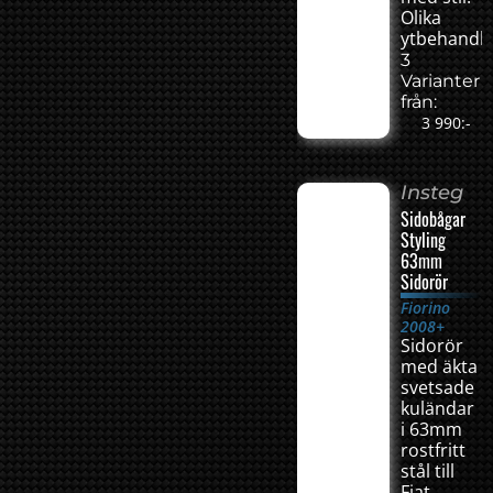
Olika
ytbehandli
3
Varianter
från:
3 990:-
Insteg
Sidobågar
Styling
63mm
Sidorör
Fiorino
2008+
Sidorör
med äkta
svetsade
kuländar
i 63mm
rostfritt
stål till
Fiat