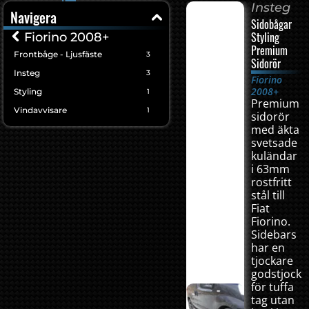
Insteg
Navigera
Sidobågar
Styling
Fiorino 2008+
Premium
Frontbåge - Ljusfäste
3
Sidorör
Insteg
3
Fiorino
2008+
Styling
1
Premium
Vindavvisare
1
sidorör
med äkta
svetsade
kuländar
i 63mm
rostfritt
stål till
Fiat
Fiorino.
Sidebars
har en
tjockare
godstjockl
för tuffa
tag utan