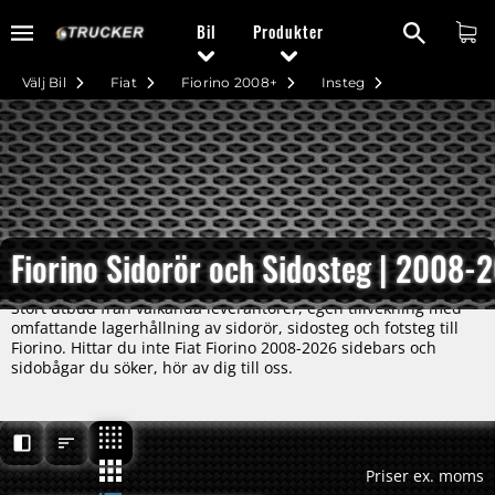
Bil
Produkter
Välj Bil
Fiat
Fiorino 2008+
Insteg
Fiorino Sidorör och Sidosteg | 2008-
Stort utbud från välkända leverantörer, egen tillvekning med
omfattande lagerhållning av sidorör, sidosteg och fotsteg till
Fiorino. Hittar du inte Fiat Fiorino 2008-2026 sidebars och
sidobågar du söker, hör av dig till oss.
Priser ex. moms