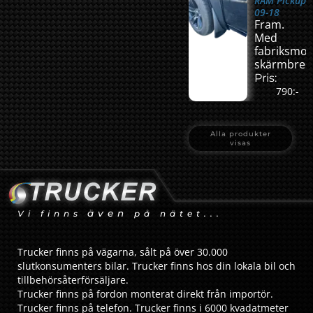
RAM Pickup
09-18
Fram.
Med
fabriksmo
skärmbred
Pris:
790:-
Alla produkter
visas
även
Vi finns
på nätet...
Trucker finns på vägarna, sålt på över 30.000
slutkonsumenters bilar. Trucker finns hos din lokala bil och
tillbehörsåterförsäljare.
Trucker finns på fordon monterat direkt från importör.
Trucker finns på telefon. Trucker finns i 6000 kvadatmeter