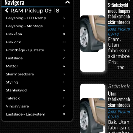
Navigera
Stänkskydd
modellanpass
RAM Pickup 09-18
fabriksmonte
Belysning - LED Ramp
3
skärmbreddar
Belysning - Montage
1
RAM Pickup
09-18
Flakkåpa
8
Fram.
Flaklock
10
Utan
fabriksmo
Frontbåge - Ljusfäste
3
skärmbred
Lastsläde
2
Pris:
Mattor
4
790:-
Skärmbreddare
3
Styling
1
Stänksk
Stänkskydd
4
Utan
fabriksmonte
Takräck
1
skärmbreddar
Vindavvisare
2
RAM Pickup
Lastsläde - Lådsystem
0
09-18
Bak. Utan
fabriksmo