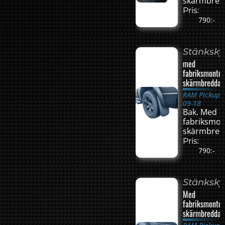
skärmbred
Pris:
790:-
Stänksk
med
fabriksmonte
skärmbreddar
RAM Pickup
09-18
Bak. Med
fabriksmo
skärmbred
Pris:
790:-
Stänksk
Med
fabriksmonte
skärmbreddar