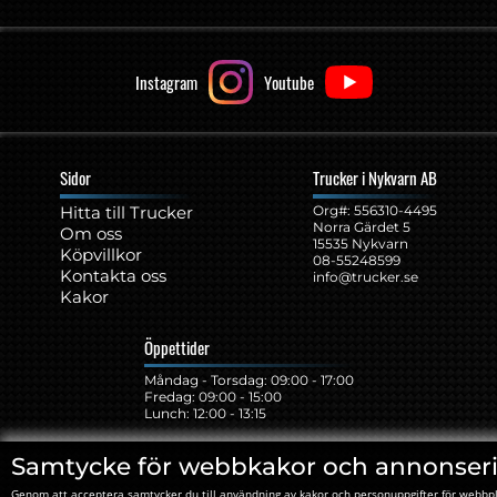
Instagram
Youtube
Sidor
Trucker i Nykvarn AB
Hitta till Trucker
Org#: ‍556310-4495
Norra Gärdet 5
Om oss
15535 Nykvarn
Köpvillkor
08-55248599
Kontakta oss
info@trucker.se
Kakor
Öppettider
Måndag - Torsdag: 09:00 - 17:00
Fredag: 09:00 - 15:00
Lunch: 12:00 - 13:15
Samtycke för webbkakor och annonser
Genom att acceptera samtycker du till användning av kakor och personuppgifter för webbp