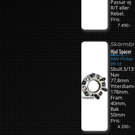
Passar ej
R/T eller
Rebel.
Pris:
7 490:-
Skärmbr
Hjul Spacer
RAM Pickup
09-18
5bult.5/13
Nav
77,8mm
Ytterdiam
178mm.
Fram
40mm,
Bak
50mm
Pris:
4 200:-