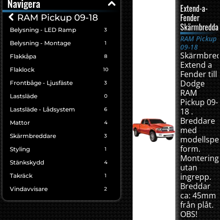
Navigera
Extend-a-
Fender
RAM Pickup 09-18
Skärmbredda
Belysning - LED Ramp
3
RAM Pickup
Belysning - Montage
1
09-18
Skärmbre
Flakkåpa
8
Extend a
Flaklock
10
Fender till
Dodge
Frontbåge - Ljusfäste
3
RAM
Lastsläde
0
Pickup 09-
Lastsläde - Lådsystem
6
18 .
Breddare
Mattor
4
med
Skärmbreddare
3
modellspec
form.
Styling
1
Montering
Stänkskydd
4
utan
ingrepp.
Takräck
1
Breddar
Vindavvisare
2
ca: 45mm
från plåt.
OBS!