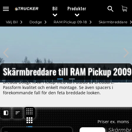
Bil
Produkter
Välj Bil
Dodge
RAM Pickup 09-18
Skärmbreddare
Skärmbreddare till RAM Pickup 200
Bredda Dodge RAM Pickup med vårt utbud av breddare.
Passform kvalitet och enkelt montage. Se även spacers i
förekommande fall för den feta breddade looken.
Priser ex. moms
Skärmbr