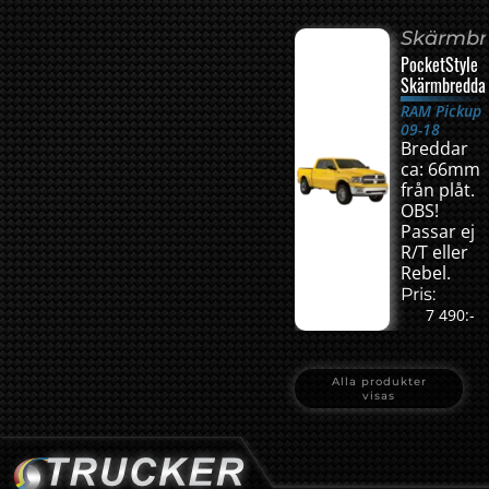
Skärmbr
PocketStyle
Skärmbredda
RAM Pickup
09-18
Breddar
ca: 66mm
från plåt.
OBS!
Passar ej
R/T eller
Rebel.
Pris:
7 490:-
Alla produkter
visas