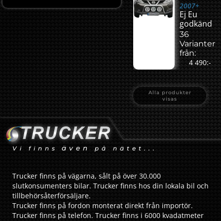
2007+
Ej Eu
godkänd
36
Varianter
från:
4 490:-
Alla produkter
visas
även
Vi finns
på nätet...
Trucker finns på vägarna, sålt på över 30.000
slutkonsumenters bilar. Trucker finns hos din lokala bil och
tillbehörsåterförsäljare.
Trucker finns på fordon monterat direkt från importör.
Trucker finns på telefon. Trucker finns i 6000 kvadatmeter