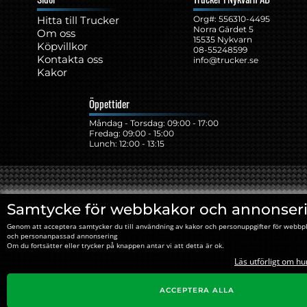
Hitta till Trucker
Org#: ‍556310-4495
Norra Gärdet 5
Om oss
15535 Nykvarn
Köpvillkor
08-55248599
Kontakta oss
info@trucker.se
Kakor
Öppettider
Måndag - Torsdag: 09:00 - 17:00
Fredag: 09:00 - 15:00
Lunch: 12:00 - 13:15
Samtycke för webbkakor och annonser
Genom att acceptera samtycker du till användning av kakor och personuppgifter för webbpl
och personanpassad annonsering
Om du fortsätter eller trycker på knappen antar vi att detta är ok.
Läs utförligt om hu
ACCEPTERA ALLA