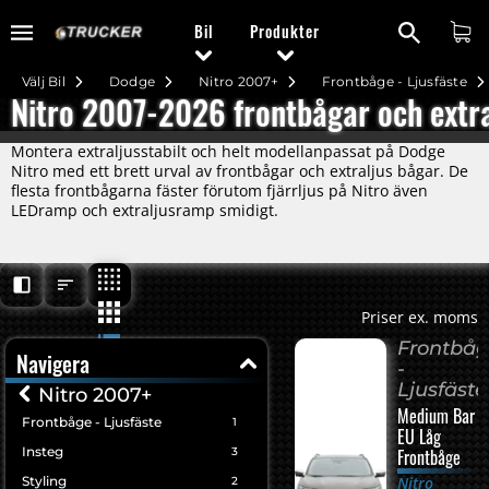
Bil
Produkter
Välj Bil
Dodge
Nitro 2007+
Frontbåge - Ljusfäste
Nitro 2007-2026 frontbågar och extra
Montera extraljusstabilt och helt modellanpassat på Dodge
Nitro med ett brett urval av frontbågar och extraljus bågar. De
flesta frontbågarna fäster förutom fjärrljus på Nitro även
LEDramp och extraljusramp smidigt.
Priser ex. moms
Frontbå
Navigera
-
Ljusfäste
Nitro 2007+
Medium Bar
Frontbåge - Ljusfäste
1
EU Låg
Insteg
3
Frontbåge
Styling
Nitro
2