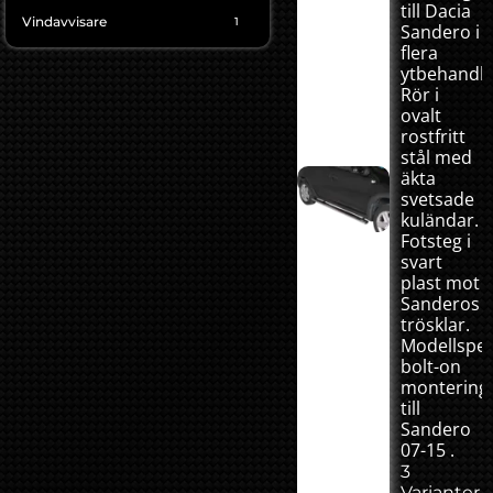
till Dacia
Vindavvisare
1
Sandero i
flera
ytbehandli
Rör i
ovalt
rostfritt
stål med
äkta
svetsade
kuländar.
Fotsteg i
svart
plast mot
Sanderos
trösklar.
Modellspec
bolt-on
montering
till
Sandero
07-15 .
3
Varianter