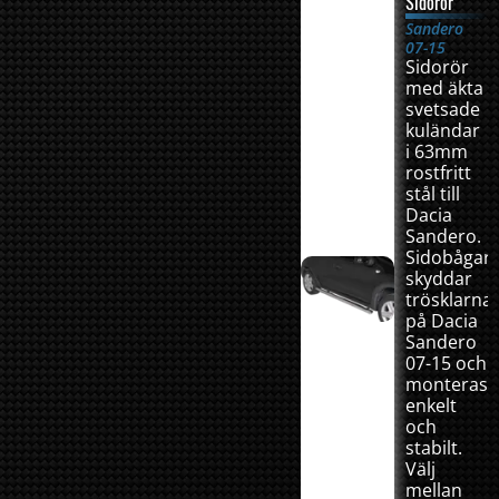
Sidorör
Sandero
07-15
Sidorör
med äkta
svetsade
kuländar
i 63mm
rostfritt
stål till
Dacia
Sandero.
Sidobågar
skyddar
trösklarna
på Dacia
Sandero
07-15 och
monteras
enkelt
och
stabilt.
Välj
mellan