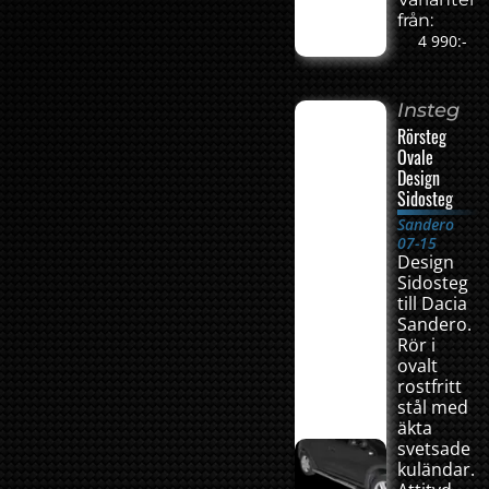
från:
4 990:-
Insteg
Rörsteg
Ovale
Design
Sidosteg
Sandero
07-15
Design
Sidosteg
till Dacia
Sandero.
Rör i
ovalt
rostfritt
stål med
äkta
svetsade
kuländar.