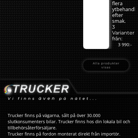
flera
ytbehandli
efter
smak.
3
Varianter
från:
3 990:-
Alla produkter
visas
även
Vi finns
på nätet...
Trucker finns på vägarna, sålt på över 30.000
slutkonsumenters bilar. Trucker finns hos din lokala bil och
tillbehörsåterförsäljare.
Trucker finns på fordon monterat direkt från importör.