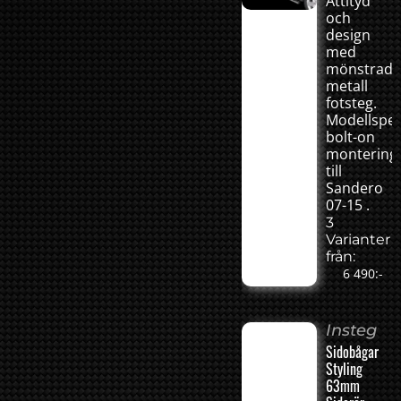
Attityd
och
design
med
mönstrad
metall
fotsteg.
Modellspec
bolt-on
montering
till
Sandero
07-15 .
3
Varianter
från:
6 490:-
Insteg
Sidobågar
Styling
63mm