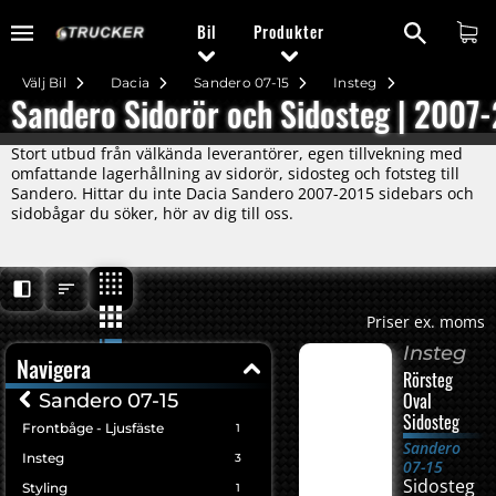
Bil
Produkter
Välj Bil
Dacia
Sandero 07-15
Insteg
Sandero Sidorör och Sidosteg | 2007
Stort utbud från välkända leverantörer, egen tillvekning med
omfattande lagerhållning av sidorör, sidosteg och fotsteg till
Sandero. Hittar du inte Dacia Sandero 2007-2015 sidebars och
sidobågar du söker, hör av dig till oss.
Priser ex. moms
Insteg
Navigera
Rörsteg
Oval
Sandero 07-15
Sidosteg
Frontbåge - Ljusfäste
1
Sandero
Insteg
3
07-15
Sidosteg
Styling
1