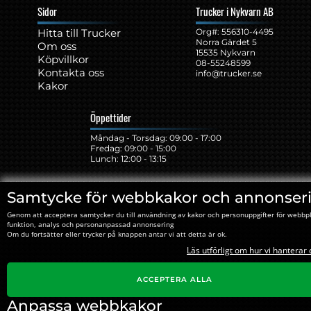
Sidor
Trucker i Nykvarn AB
Hitta till Trucker
Org#: ‍556310-4495
Norra Gärdet 5
Om oss
15535 Nykvarn
Köpvillkor
08-55248599
Kontakta oss
info@trucker.se
Kakor
Öppettider
Måndag - Torsdag: 09:00 - 17:00
Fredag: 09:00 - 15:00
Lunch: 12:00 - 13:15
Samtycke för webbkakor och annonser
Genom att acceptera samtycker du till användning av kakor och personuppgifter för webbp
funktion, analys och personanpassad annonsering
Om du fortsätter eller trycker på knappen antar vi att detta är ok.
Läs utförligt om hur vi hanterar
ACCEPTERA ALLA
Anpassa webbkakor