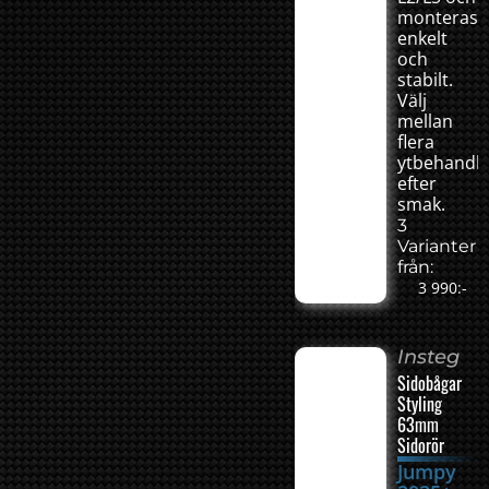
monteras
enkelt
och
stabilt.
Välj
mellan
flera
ytbehandli
efter
smak.
3
Varianter
från:
3 990:-
Insteg
Sidobågar
Styling
63mm
Sidorör
Jumpy