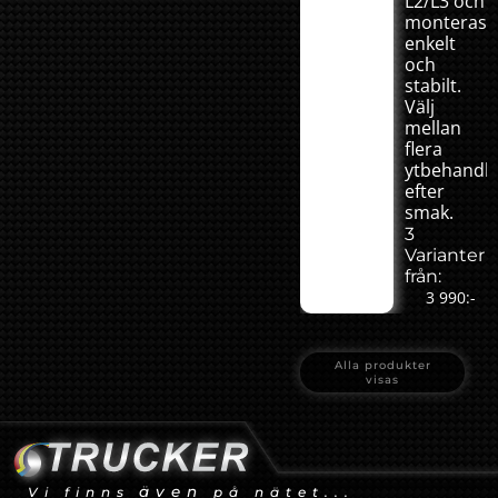
L2/L3 och
monteras
enkelt
och
stabilt.
Välj
mellan
flera
ytbehandli
efter
smak.
3
Varianter
från:
3 990:-
Alla produkter
visas
även
Vi finns
på nätet...