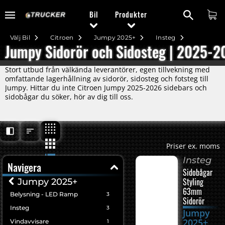
Bil
Produkter
Välj Bil
Citroen
Jumpy 2025+
Insteg
Jumpy Sidorör och Sidosteg | 2025-
Stort utbud från välkända leverantörer, egen tillvekning med
omfattande lagerhållning av sidorör, sidosteg och fotsteg till
Jumpy. Hittar du inte Citroen Jumpy 2025-2026 sidebars och
sidobågar du söker, hör av dig till oss.
Priser ex. moms
Insteg
Navigera
Sidobågar
Styling
Jumpy 2025+
63mm
Belysning - LED Ramp
3
Sidorör
Insteg
3
Jumpy
2025+
Vindavvisare
1