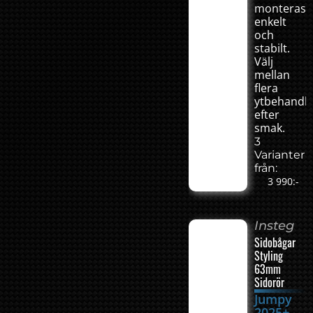
monteras
enkelt
och
stabilt.
Välj
mellan
flera
ytbehandli
efter
smak.
3
Varianter
från:
3 990:-
Insteg
Sidobågar
Styling
63mm
Sidorör
Jumpy
2025+