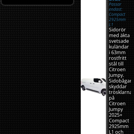
Passar
endast:
Compact
2925mm
L1
Sidorör
med äkta
svetsade
kuländar
i 63mm
rostfritt
stål till
Citroen
Jumpy.
Sidobågar
skyddar
trösklarna
på
Citroen
Jumpy
2025+
Compact
2925mm
L1 och