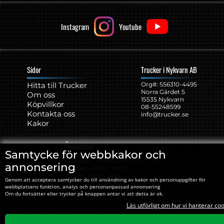
Instagram
Youtube
Sidor
Trucker i Nykvarn AB
Hitta till Trucker
Org#: ‍556310-4495
Norra Gärdet 5
Om oss
15535 Nykvarn
Köpvillkor
08-55248599
Kontakta oss
info@trucker.se
Kakor
Öppettider
Samtycke för webbkakor och
Måndag - Torsdag: 09:00 - 17:00
annonsering
Fredag: 09:00 - 15:00
Lunch: 12:00 - 13:15
Genom att acceptera samtycker du till användning av kakor och personuppgifter för
webbplatsens funktion, analys och personanpassad annonsering
Om du fortsätter eller trycker på knappen antar vi att detta är ok.
Läs utförligt om hur vi hanterar co