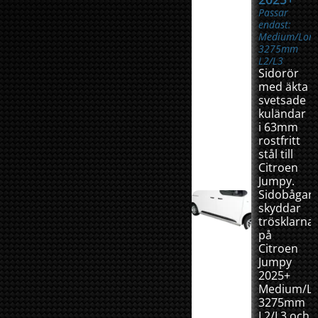
Passar
endast:
Medium/Lon
3275mm
L2/L3
Sidorör
med äkta
svetsade
kuländar
i 63mm
rostfritt
stål till
Citroen
Jumpy.
Sidobågar
skyddar
trösklarna
på
Citroen
Jumpy
2025+
Medium/L
3275mm
L2/L3 och