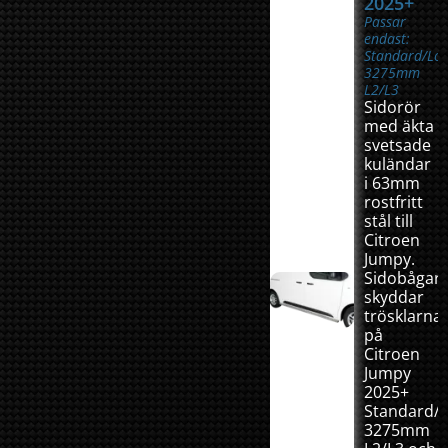
2025+
Passar
endast:
Standard/Lo
3275mm
L2/L3
Sidorör
med äkta
svetsade
kuländar
i 63mm
rostfritt
stål till
Citroen
Jumpy.
Sidobågar
skyddar
trösklarna
på
Citroen
Jumpy
2025+
Standard/
3275mm