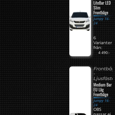
LiteBar LED
Slim
Frontbåge
Jumpy 16-
24
6
Varianter
från:
4 490:-
Frontbå
-
Ljusfäste
Medium Bar
EU Låg
Frontbåge
Jumpy 16-
24
OBS
passar ej