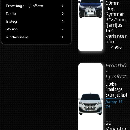
60mm
Frontbåge - Ljusfäste
6
Hög,
Rymmer
Radio
0
3*225mm
Insteg
3
fjärrljus.
Styling
2
144
Varianter
Vindavvisare
1
från:
4 990:-
Frontbå
-
Ljusfäste
LiteBar
Frontbåge
Extraljusfäste
Jumpy 16-
24
36
Varianter