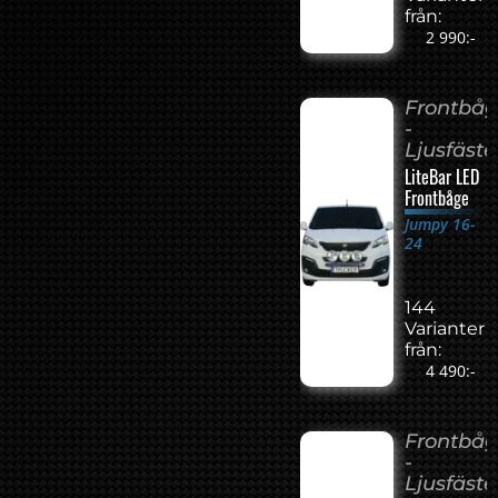
från:
2 990:-
Frontbå
-
Ljusfäste
LiteBar LED
Frontbåge
Jumpy 16-
24
144
Varianter
från:
4 490:-
Frontbå
-
Ljusfäste