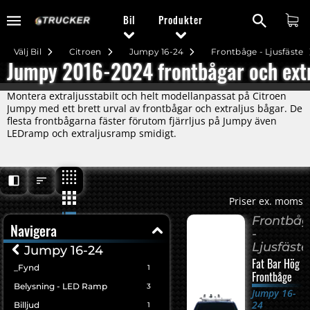
Bil
Produkter
Välj Bil
Citroen
Jumpy 16-24
Frontbåge - Ljusfäste
Jumpy 2016-2024 frontbågar och extr
Montera extraljusstabilt och helt modellanpassat på Citroen
Jumpy med ett brett urval av frontbågar och extraljus bågar. De
flesta frontbågarna fäster förutom fjärrljus på Jumpy även
LEDramp och extraljusramp smidigt.
Priser ex. moms
Frontbå
Navigera
-
Ljusfäste
Jumpy 16-24
Fat Bar Hög
_Fynd
1
Frontbåge
Belysning - LED Ramp
3
Jumpy 16-
24
Billjud
1