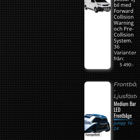
bil med
Forward
Collision
Warning
och Pre-
Collision
System.
36
Varianter
från:
5 490:-
Frontbå
-
Ljusfäste
Medium Bar
LED
Frontbåge
Jumpy 16-
24