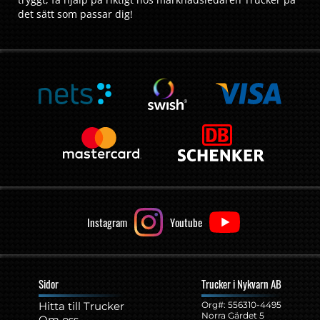
tryggt, få hjälp på riktigt hos marknadsledaren Trucker på
det sätt som passar dig!
Instagram
Youtube
Sidor
Trucker i Nykvarn AB
Hitta till Trucker
Org#: ‍556310-4495
Norra Gärdet 5
Om oss