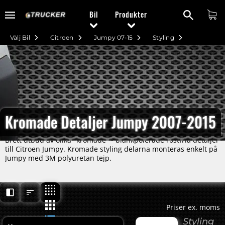
Bil
Produkter
Välj Bil
Citroen
Jumpy 07-15
Styling
Kromade Detaljer Jumpy 2007-2015
Brett utbud av olika "kromade" - blankpolerade rostfria detaljer
till Citroen Jumpy. Kromade styling delarna monteras enkelt på
Jumpy med 3M polyuretan tejp.
Priser ex. moms
Styling