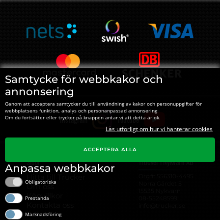
Samtycke för webbkakor och
annonsering
Genom att acceptera samtycker du till användning av kakor och personuppgifter för
webbplatsens funktion, analys och personanpassad annonsering
Instagram
Youtube
Om du fortsätter eller trycker på knappen antar vi att detta är ok.
Läs utförligt om hur vi hanterar cookies
ACCEPTERA ALLA
Sidor
Trucker i Nykvarn AB
Anpassa webbkakor
Hitta till Trucker
Org#: ‍556310-4495
Obligatoriska
Norra Gärdet 5
Om oss
15535 Nykvarn
Köpvillkor
08-55248599
Prestanda
Kontakta oss
info@trucker.se
Kakor
Marknadsföring