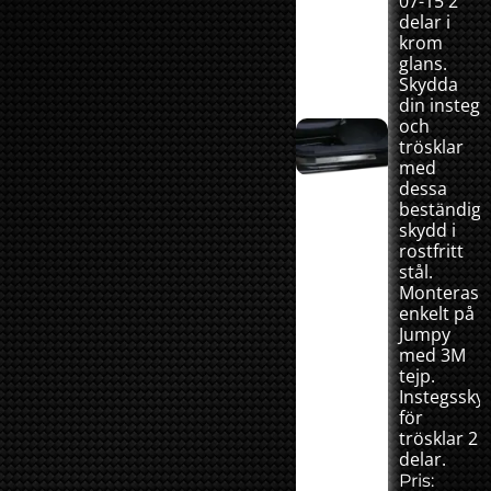
07-15 2
delar i
krom
glans.
Skydda
din insteg
och
trösklar
med
dessa
beständig
skydd i
rostfritt
stål.
Monteras
enkelt på
Jumpy
med 3M
tejp.
Instegssky
för
trösklar 2
delar.
Pris: