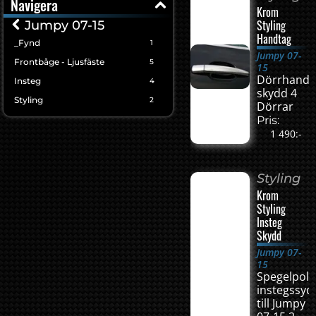
Navigera
Krom
Styling
Jumpy 07-15
Handtag
_Fynd
1
Jumpy 07-
Frontbåge - Ljusfäste
5
15
Dörrhandt
Insteg
4
skydd 4
Styling
2
Dörrar
Pris:
1 490:-
Styling
Krom
Styling
Insteg
Skydd
Jumpy 07-
15
Spegelpol
instegssyd
till Jumpy