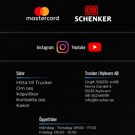
Instagram
Youtube
Sidor
Trucker i Nykvarn AB
Hitta till Trucker
Org#: ‍556310-4495
Norra Gärdet 5
Om oss
15535 Nykvarn
Köpvillkor
08-55248599
Kontakta oss
info@trucker.se
Kakor
Öppettider
Måndag - Torsdag: 09:00 - 17:00
Fredag: 09:00 - 15:00