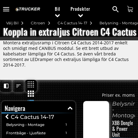
Bil
Produkter
Välj Bil
Citroen
C4 Cactus 14-17
Belysning - Montag
Koppla in extraljus Citroen C4 Cactu
Montera extraljusramp i Citroen C4 Cactus 2014-2017 enkelt
och smidigt med CANBUS moddul. Se ett brett utbud av
kabelsatser lämpliga för C4 Cactus. Se även vårt breda
sortiment av LEDramper och extraljus lämpliga för C4 Cactus
2014-2017.
Priser ex. moms
Belysnin
Navigera
-
Montage
C4 Cactus 14-17
XBB Dongle
Belysning - Montage
1
& Power
Frontbåge - Ljusfäste
1
Unit