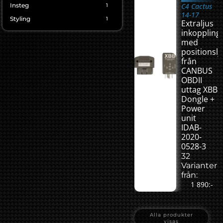
Insteg
C4 Cactus
1
14-17
Styling
1
Extraljus
inkoppling
med
positionslj
från
CANBUS
OBDII
uttag XBB
Dongle +
Power
unit
IDAB-
2020-
0528-3
32
Varianter
från:
1 890:-
Alla produkter
visas