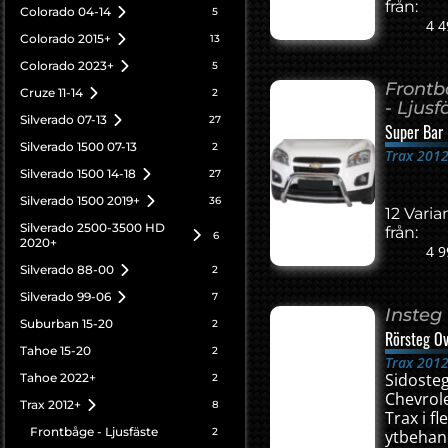
från:
Colorado 04-14
5
4 4
Colorado 2015+
13
Colorado 2023+
5
Front
Cruze 11-14
2
- Ljusf
Silverado 07-13
27
Super Bar
Silverado 1500 07-13
2
Trax 201
Silverado 1500 14-18
27
Silverado 1500 2019+
36
12 Varia
Silverado 2500-3500 HD
från:
6
2020+
4 9
Silverado 88-00
2
Silverado 99-06
7
Insteg
Suburban 15-20
2
Rörsteg Ov
Tahoe 15-20
2
Trax 201
Sidosteg 
Tahoe 2022+
2
Chevrol
Trax 2012+
8
Trax i fl
Frontbåge - Ljusfäste
2
ytbehan