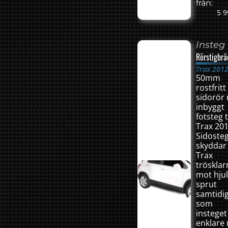
från:
5 9
Insteg
Rörstigbrä
Trax 201
50mm
rostfritt
sidorör
inbyggt
fotsteg ti
Trax 201
Sidoste
skyddar
Trax
trösklar
mot hju
sprut
samtidi
som
insteget 
enklare