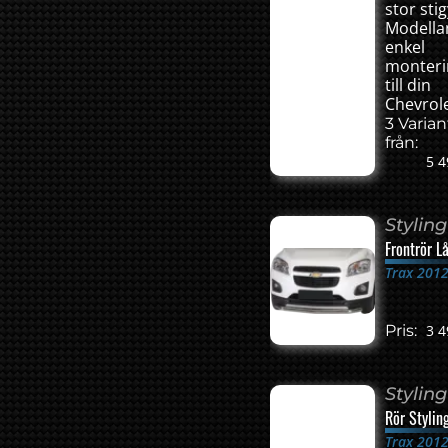
stor stig
Modella
enkel
monteri
till din
Chevrole
3 Varian
från:
5 4
Styling
Frontrör L
Trax 201
Pris:
3 4
Styling
Rör Stylin
Trax 201