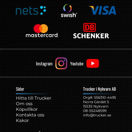
Instagram
Youtube
Sidor
Trucker i Nykvarn AB
Hitta till Trucker
Org#: ‍556310-4495
Norra Gärdet 5
Om oss
15535 Nykvarn
Köpvillkor
08-55248599
Kontakta oss
info@trucker.se
Kakor