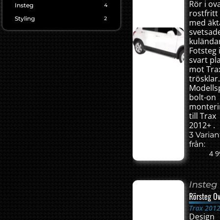
Rör i ova
Insteg
4
rostfritt
Styling
2
med äkt
svetsad
kulända
Fotsteg 
svart pl
mot Tra
trösklar
Modellsp
bolt-on
monteri
till Trax
2012+ .
3 Varian
från:
4 9
Insteg
Rörsteg Ov
Trax 201
Design