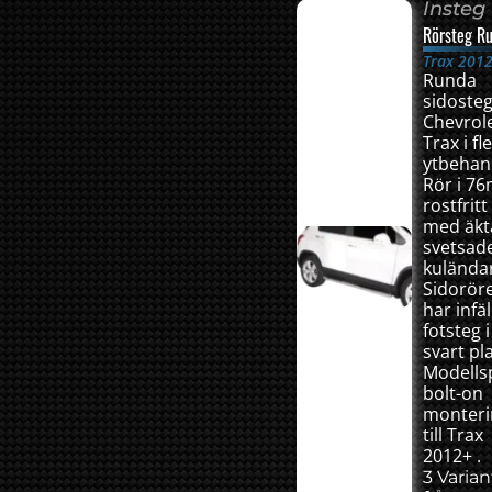
Insteg
Rörsteg R
Trax 201
Runda
sidosteg 
Chevrol
Trax i fl
ytbehan
Rör i 7
rostfritt
med äkt
svetsad
kulända
Sidorör
har infäl
fotsteg i
svart pla
Modellsp
bolt-on
monteri
till Trax
2012+ .
3 Varian