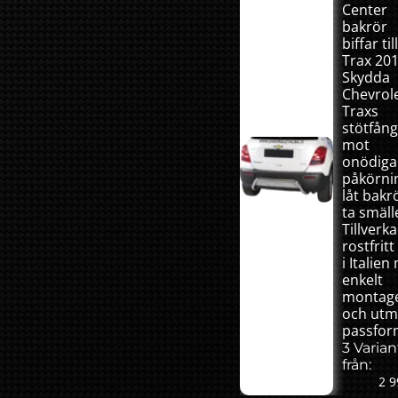
Center
bakrör
biffar til
Trax 201
Skydda
Chevrol
Traxs
stötfån
mot
onödiga
påkörni
låt bakr
ta smäll
Tillverka
rostfritt
i Italie
enkelt
montag
och utm
passfor
3 Varian
från:
2 9