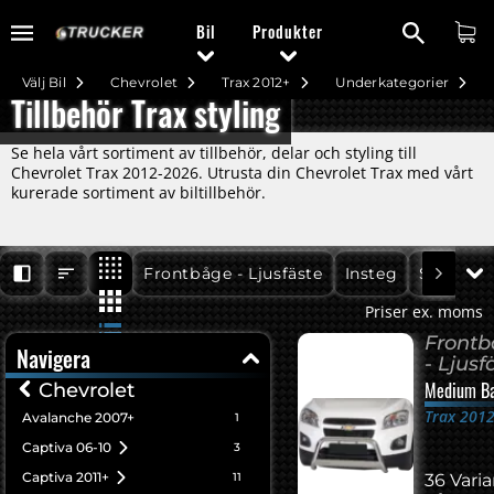
Bil
Produkter
Välj Bil
Chevrolet
Trax 2012+
Underkategorier
Tillbehör Trax styling
Se hela vårt sortiment av tillbehör, delar och styling till
Chevrolet Trax 2012-2026. Utrusta din Chevrolet Trax med vårt
kurerade sortiment av biltillbehör.
Trax 2012+
Trax 2012+
Trax 2012+
Frontbåge - Ljusfäste
Insteg
Styling
Priser ex. moms
Front
Navigera
- Ljusf
Medium Ba
Chevrolet
Trax 201
Avalanche 2007+
1
Captiva 06-10
3
Captiva 2011+
11
36 Vari