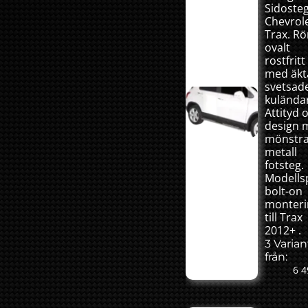
Sidosteg 
Chevrol
Trax. Rör
ovalt
rostfritt
med äkt
svetsad
kulända
Attityd 
design 
mönstr
metall
fotsteg.
Modellsp
bolt-on
monteri
till Trax
2012+ .
3 Varian
från:
6 4