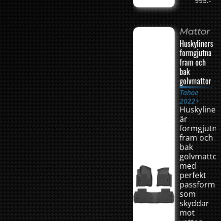
995:-
Mattor
Huskyliners
formgjutna
fram och
bak
golvmattor
Tahoe
2022+
Huskyliner
är
formgjutn
fram och
bak
golvmatto
med
perfekt
passform
som
skyddar
mot