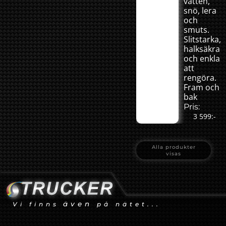
vatten,
snö, lera
och
smuts.
Slitstarka,
halksäkra
och enkla
att
rengöra.
Fram och
bak
Pris:
3 599:-
Alla produkter
visas
även
Vi finns
på nätet...