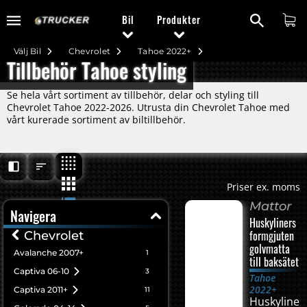
Bil
Produkter
Välj Bil
Chevrolet
Tahoe 2022+
Tillbehör Tahoe styling
Se hela vårt sortiment av tillbehör, delar och styling till
Chevrolet Tahoe 2022-2026. Utrusta din Chevrolet Tahoe med
vårt kurerade sortiment av biltillbehör.
Priser ex. moms
Mattor
Navigera
Huskyliners
formgjuten
Chevrolet
golvmatta
Avalanche 2007+
1
till baksätet
Captiva 06-10
3
Tahoe
2022+
Captiva 2011+
11
Huskyliner