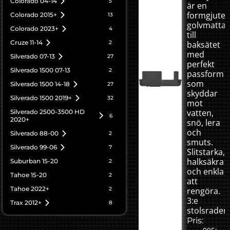
Colorado 04-14
5
är en
formgjute
Colorado 2015+
13
golvmatta
Colorado 2023+
4
till
Cruze 11-14
2
baksätet
med
Silverado 07-13
27
perfekt
Silverado 1500 07-13
2
passform
som
Silverado 1500 14-18
27
skyddar
Silverado 1500 2019+
32
mot
vatten,
Silverado 2500-3500 HD
6
2020+
snö, lera
och
Silverado 88-00
2
smuts.
Silverado 99-06
7
Slitstarka,
halksäkra
Suburban 15-20
2
och enkla
Tahoe 15-20
2
att
Tahoe 2022+
2
rengöra.
3:e
Trax 2012+
8
stolsraden
Pris: