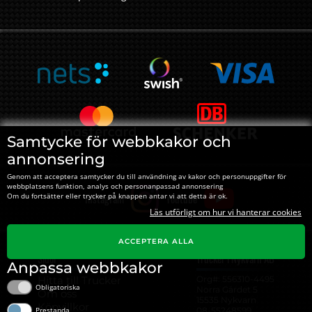
Samtycke för webbkakor och
annonsering
Genom att acceptera samtycker du till användning av kakor och personuppgifter för
webbplatsens funktion, analys och personanpassad annonsering
Instagram
Youtube
Om du fortsätter eller trycker på knappen antar vi att detta är ok.
Läs utförligt om hur vi hanterar cookies
ACCEPTERA ALLA
Sidor
Trucker i Nykvarn AB
Anpassa webbkakor
Hitta till Trucker
Org#: ‍556310-4495
Obligatoriska
Norra Gärdet 5
Om oss
15535 Nykvarn
Köpvillkor
08-55248599
Prestanda