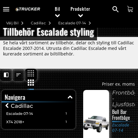
Bil
Produkter
Välj Bil
Cadillac
Escalade 07-14
Tillbehör Escalade styling
Se hela vårt sortiment av tillbehör, delar och styling till Cadillac
Escalade 2007-2014. Utrusta din Cadillac Escalade med vårt
kurerade sortiment av biltillbehör.
Priser ex. moms
Frontbå
Navigera
-
Ljusfäste
Cadillac
Bull Bar
Escalade 07-14
1
Frontbåge
XT4 2018+
1
Escalade
07-14