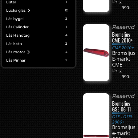
Pris:
Lister
1
990:-
Lucka glas
12
Lås bygel
2
Reservde
Lås Cylinder
1
Bromsljus
Lås Handtag
4
CME 2010+
Lås kista
2
CME 2010+
Lås motor
Bromsljus
4
E-märkt
Lås Pinnar
5
CME
Pris:
990:-
Reservde
Bromsljus
GSE 06-11
GSE - GSEL
2006+
Bromsljus
e-märkt