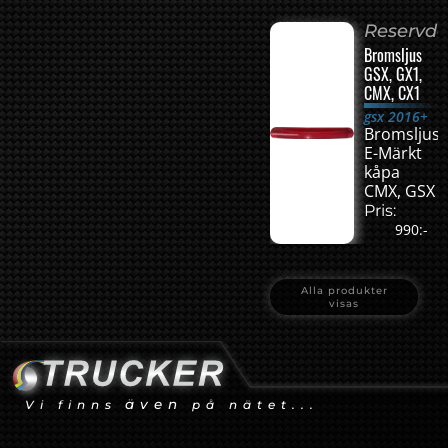
Reservde
Bromsljus
GSX, GX1,
CMX, CX1
gsx 2016+
Bromsljus
E-Märkt
kåpa
CMX, GSX
Pris:
990:-
Alla produkter
visas
även
Vi finns
på nätet...