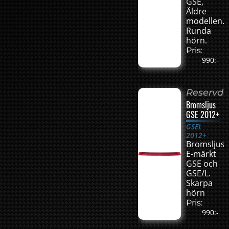
GSE,
Äldre
modellen.
Runda
hörn.
Pris:
990:-
Reservde
Bromsljus
GSE 2012+
GSEL
2012+
Bromsljus
E-märkt
GSE och
GSE/L.
Skarpa
hörn
Pris:
990:-