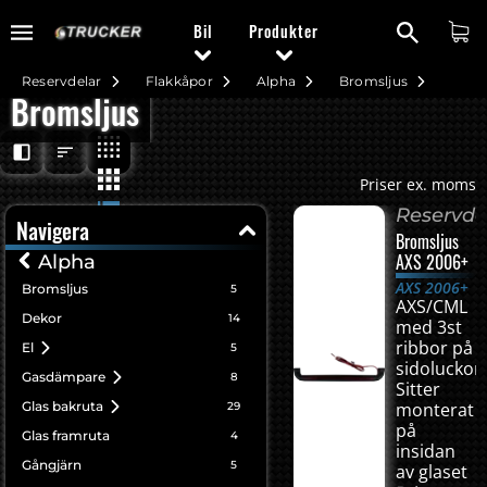
Bil
Produkter
Reservdelar
Flakkåpor
Alpha
Bromsljus
Bromsljus
Priser ex. moms
Reservde
Navigera
Bromsljus
AXS 2006+
Alpha
AXS 2006+
Bromsljus
5
AXS/CML
Dekor
14
med 3st
ribbor på
El
5
sidoluckor
Gasdämpare
8
Sitter
Glas bakruta
monterat
29
på
Glas framruta
4
insidan
Gångjärn
5
av glaset